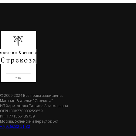
© 2009-2024 Все права защищены.
Магазин & ателье "Стрекоза"
ИП Харитонова Татьяна Анатольевна
ОГРН 308770000259859
ИНН 771565139759
Москва, Успенский переулок 5с1
+7(926)232-51-32