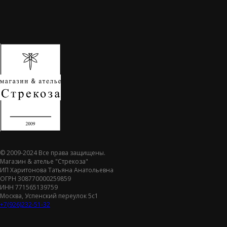
© 2009-2024 Все права защищены.
Магазин & ателье "Стрекоза"
ИП Харитонова Татьяна Анатольевна
ОГРН 308770000259859
ИНН 771565139759
Москва, Успенский переулок 5с1
+7(926)232-51-32