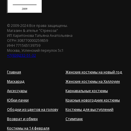
© 2009-2024 Все права защищены.
Магазин & ателье "Стрекоза"
ИП Харитонова Татьяна Анатольевна
ОГРН 308770000259859
ИНН 771565139759
Москва, Успенский переулок 5с1
+7(926)232-51-32
Главная
Женские костюмы на новый год
Маскарад
Женские костюмы на Хэллоуин
Аксессуары
Карнавальные костюмы
Юбки-пачки
Красные новогодние костюмы
Ободки из цветов на голову
Костюмы для выступлений
Возврат и обмен
Стимпанк
Костюмы на 14 февраля