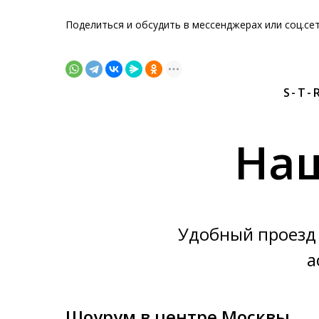
Поделиться и обсудить в мессенджерах или соц.се
S-T-
На
Удобный проезд 
а
Шоурум в центре Москвы