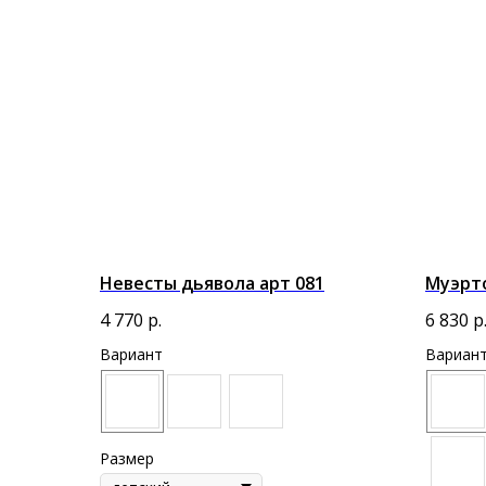
Невесты дьявола арт 081
Муэрто
4 770
р.
6 830
р
Вариант
Вариан
Размер