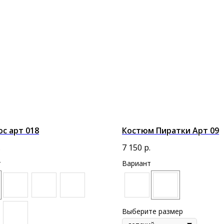
с арт 018
Костюм Пиратки Арт 09
.
7 150
р.
т
Вариант
Выберите размер