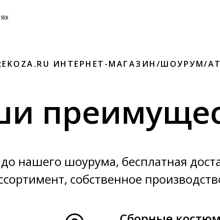
тях
REKOZA.RU ИНТЕРНЕТ-МАГАЗИН/ШОУРУМ/А
ши преимущес
до нашего шоурума, бесплатная дост
ссортимент, собственное производств
Сборные костю