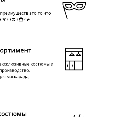
преимуществ это то что
♀️💃🧛♀️🦹♂️🔥
сортимент
эксклюзивные костюмы и
 производство.
ля маскарада,
костюмы