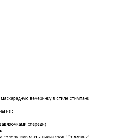
 маскарадную вечеринку в стиле стимпанк
ы из :
 завязочками спереди)
к
а голову :варианты цилиндров "Стимпанк" ,