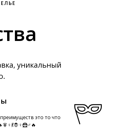
ТЕЛЬЕ
тва
авка, уникальный
о.
мы
преимуществ это то что
♀️💃🧛♀️🦹♂️🔥