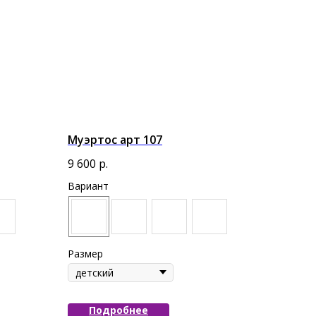
Муэртос арт 107
9 600
р.
Вариант
Размер
Подробнее