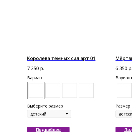
Королева тёмных сил арт 01
Мёртвы
7 250
р.
6 350
р
Вариант
Вариан
Выберите размер
Размер
Подробнее
По