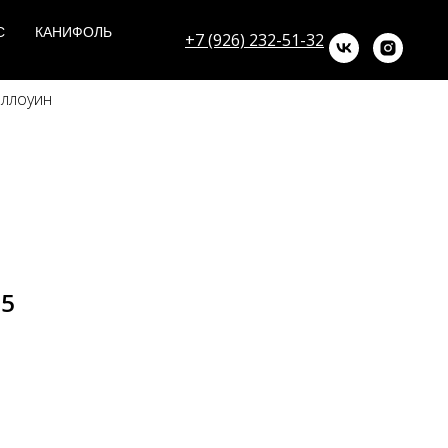
С
КАНИФОЛЬ
+7 (926) 232-51-32
эллоуин
55