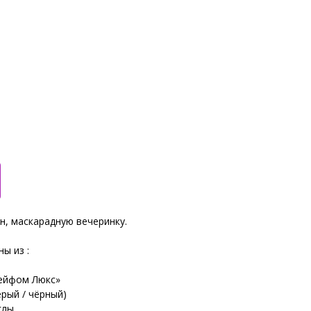
н, маскарадную вечеринку.
ы из :
лейфом Люкс»
ерый / чёрный)
глы