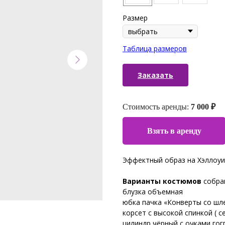
Размер
Таблица размеров
Заказать
Стоимость аренды:
7 000 ₽
Взять в аренду
Эффектный образ на Хэллоуи
Варианты костюмов
собран
блузка объемная
юбка пачка «Конверты со ш
корсет с высокой спинкой ( с
цилиндр чёрный с очками гог