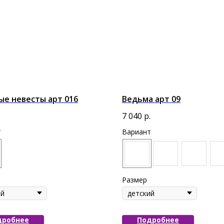
е невесты арт 016
Ведьма арт 09
.
7 040
р.
т
Вариант
Размер
дробнее
Подробнее