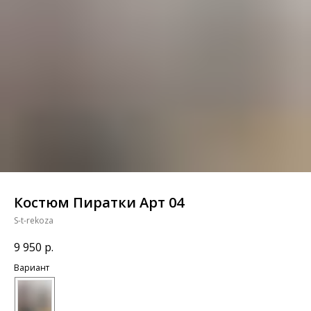
Костюм Пиратки Арт 04
S-t-rekoza
9 950
р.
Вариант