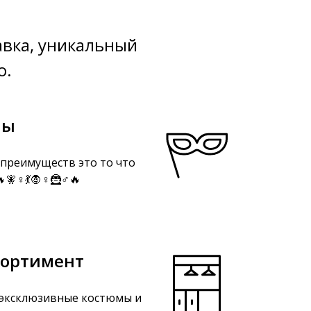
авка, уникальный
о.
мы
преимуществ это то что
♀️💃🧛♀️🦹♂️🔥
сортимент
эксклюзивные костюмы и