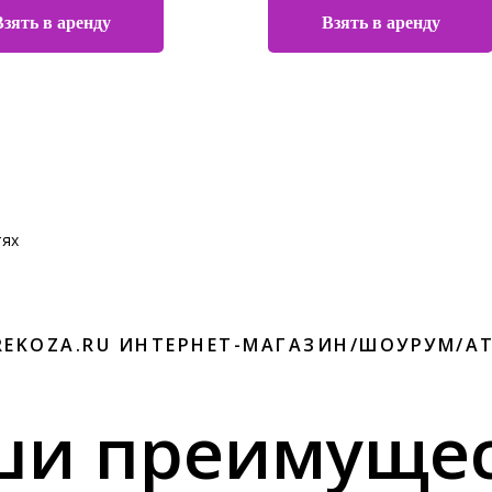
Взять в аренду
Взять в аренду
тях
REKOZA.RU ИНТЕРНЕТ-МАГАЗИН/ШОУРУМ/А
ши преимущес