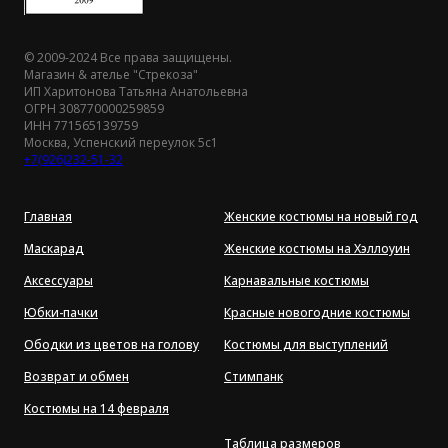
© 2009-2024 Все права защищены.
Магазин & ателье "Стрекоза"
ИП Харитонова Татьяна Анатольевна
ОГРН 308770000259859
ИНН 771565139759
Москва, Успенский переулок 5с1
+7(926)232-51-32
Главная
Женские костюмы на новый год
Маскарад
Женские костюмы на Хэллоуин
Аксессуары
Карнавальные костюмы
Юбки-пачки
Красные новогодние костюмы
Ободки из цветов на голову
Костюмы для выступлений
Возврат и обмен
Стимпанк
Костюмы на 14 февраля
Таблица размеров