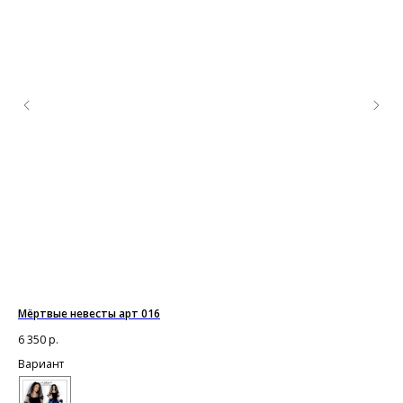
Мёртвые невесты арт 016
Жа
6 350
р.
1 1
Вариант
Ва