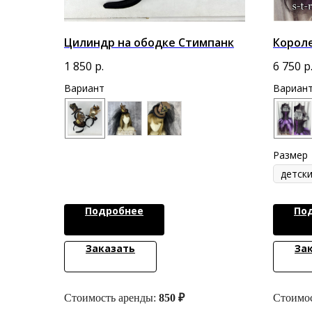
Цилиндр на ободке Стимпанк
Короле
1 850
р.
6 750
р
Вариант
Вариан
Размер
Подробнее
По
Заказать
За
Стоимость аренды:
850 ₽
Стоимос