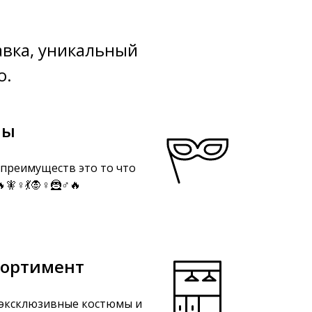
авка, уникальный
о.
мы
преимуществ это то что
♀️💃🧛♀️🦹♂️🔥
сортимент
эксклюзивные костюмы и