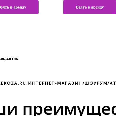
Взять в аренду
Взять в аренду
соц.сетях
REKOZA.RU ИНТЕРНЕТ-МАГАЗИН/ШОУРУМ/А
ши преимущес