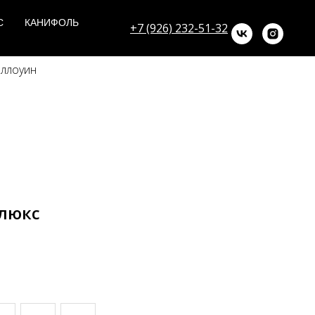
С
КАНИФОЛЬ
+7 (926) 232-51-32
эллоуин
люкс