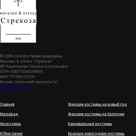
© 2009-2024 Все права защищены.
Магазин & ателье "Стрекоза"
ИП Харитонова Татьяна Анатольевна
ОГРН 308770000259859
ИНН 771565139759
Москва, Успенский переулок 5с1
+7(926)232-51-32
Главная
Женские костюмы на новый год
Маскарад
Женские костюмы на Хэллоуин
Аксессуары
Карнавальные костюмы
Юбки-пачки
Красные новогодние костюмы