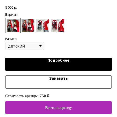
8 000
р.
70
Вариант
Ва
Размер
Подробнее
Заказать
Стоимость аренды:
750 ₽
Ст
Взять в аренду